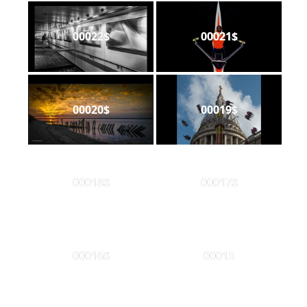
00022$
00021$
00020$
00019$
00018$
00017$
00016$
00015