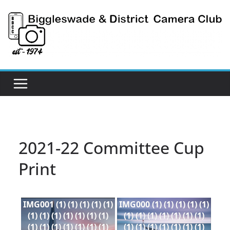
Skip
to
content
2021-22 Committee Cup
Print
IMG001 (1) (1) (1) (1) (1)
IMG000 (1) (1) (1) (1) (1)
(1) (1) (1) (1) (1) (1) (1)
(1) (1) (1) (1) (1) (1) (1)
(1) (1) (1) (1) (1) (1) (1)
(1) (1) (1) (1) (1) (1) (1)