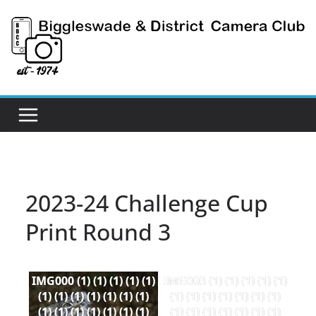
Skip
to
content
2023-24 Challenge Cup
Print Round 3
IMG000 (1) (1) (1) (1) (1)
IMG003 (1) (1) (1) (1) (1)
(1) (1) (1) (1) (1) (1) (1)
(1) (1) (1) (1) (1) (1) (1)
(1) (1) (1) (1) (1) (1) (1)
(1) (1) (1) (1) (1) (1) (1)